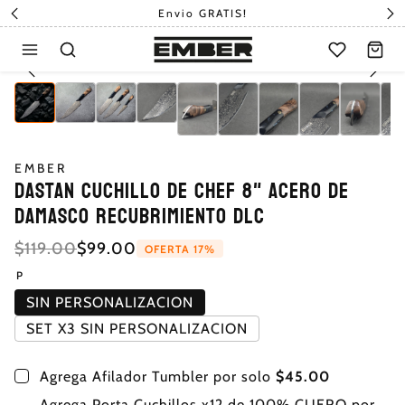
Envio GRATIS!
EMBER
DASTAN CUCHILLO DE CHEF 8" Acero De
Damasco Recubrimiento DLC
Precio regular
Precio de oferta
$119.00
$99.00
OFERTA 17%
P
SIN PERSONALIZACION
SET X3 SIN PERSONALIZACION
Agrega Afilador Tumbler por solo
$45.00
Agrega Porta Cuchillos x12 de 100% CUERO por