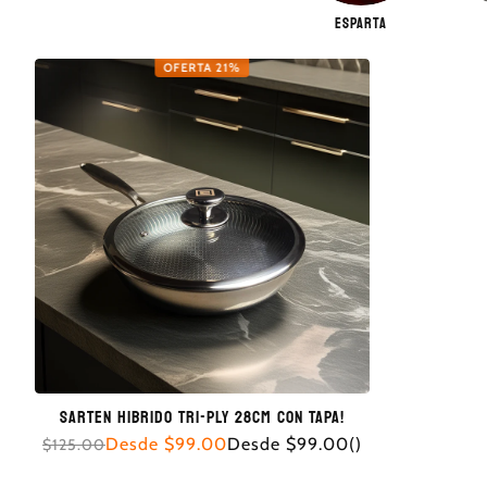
ESPARTA
OFERTA 21%
SARTEN HIBRIDO TRI-PLY 28CM CON TAPA!
Precio de oferta
Precio unitario
Precio regular
Desde
$99.00
Desde
$99.00
()
$125.00